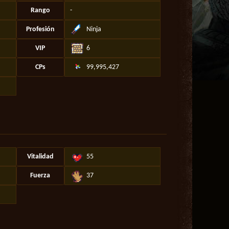
Rango
-
Profesión
Ninja
VIP
6
CPs
99,995,427
Vitalidad
55
Fuerza
37