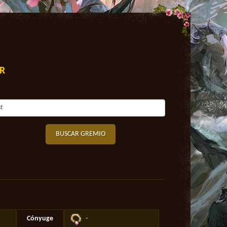
R
BUSCAR GREMIO
Cónyuge
-