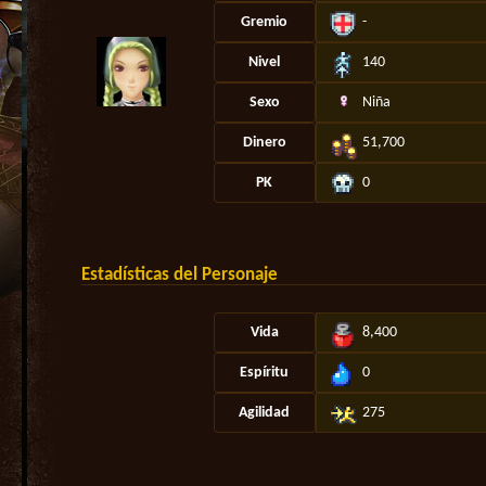
Gremio
-
Nivel
140
Sexo
Niña
Dinero
51,700
PK
0
Estadísticas del Personaje
Vida
8,400
Espíritu
0
Agilidad
275